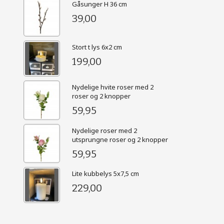
Gåsunger H 36 cm
39,00
Stort t lys 6x2 cm
199,00
Nydelige hvite roser med 2
roser og 2 knopper
59,95
Nydelige roser med 2
utsprungne roser og 2 knopper
59,95
Lite kubbelys 5x7,5 cm
229,00