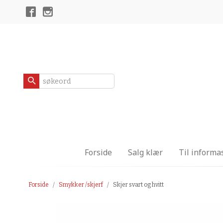
Gå
Lukk
til
innholdet
Produkter
Forside
Salg klær
Til informa
Forside
Smykker /skjerf
Skjer svart og hvitt