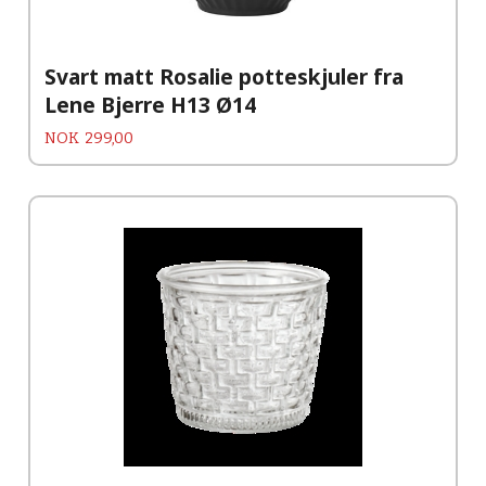
Svart matt Rosalie potteskjuler fra
Lene Bjerre H13 Ø14
Pris
NOK
299,00