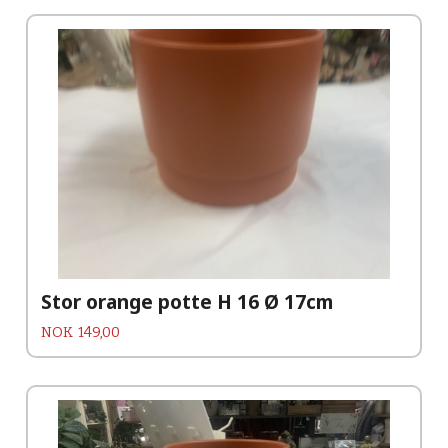
Stor orange potte H 16 Ø 17cm
Pris
NOK
149,00