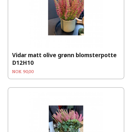
Vidar matt olive grønn blomsterpotte
D12H10
Pris
NOK
90,00