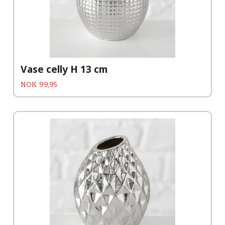
Vase celly H 13 cm
Pris
NOK
99,95