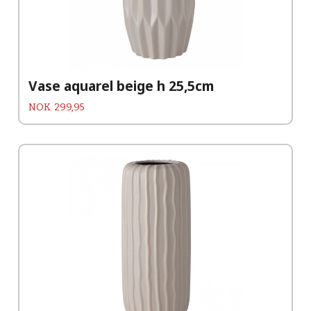
Vase aquarel beige h 25,5cm
Pris
NOK
299,95