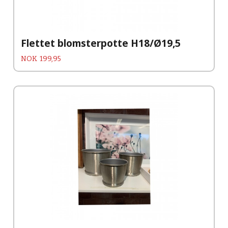
Flettet blomsterpotte H18/Ø19,5
Pris
NOK
199,95