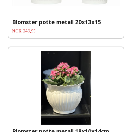
Blomster potte metall 20x13x15
Pris
NOK
249,95
Blomster potte metall 18x10x14cm