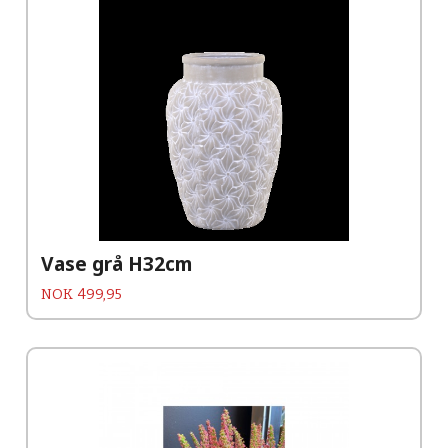
Vase grå H32cm
Pris
NOK
499,95