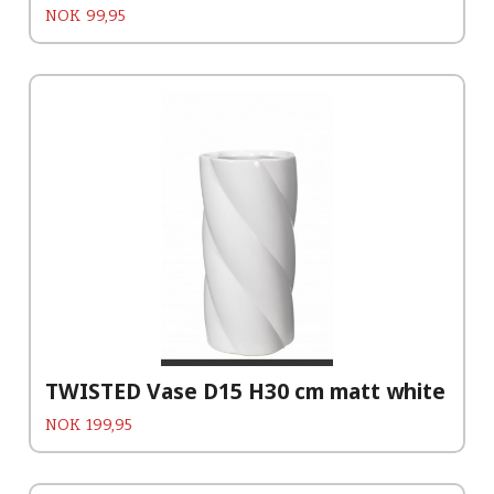
Pris
NOK
99,95
TWISTED Vase D15 H30 cm matt white
Pris
NOK
199,95