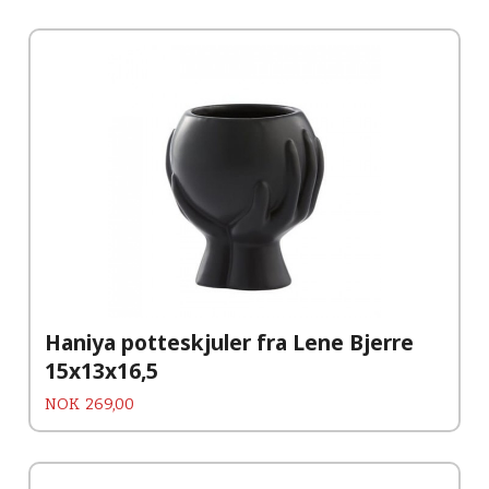
Haniya potteskjuler fra Lene Bjerre
15x13x16,5
Pris
NOK
269,00