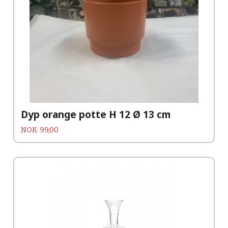
Dyp orange potte H 12 Ø 13 cm
Pris
NOK
99,00