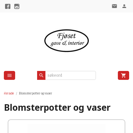
Gå
til
innholdet
Forside
Blomsterpotter og vaser
Blomsterpotter og vaser