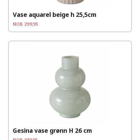
Vase aquarel beige h 25,5cm
Pris
NOK
299,95
Gesina vase grønn H 26 cm
Pris