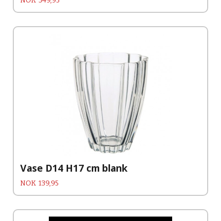
NOK
349,95
Vase D14 H17 cm blank
Pris
NOK
139,95