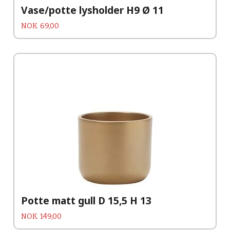
Vase/potte lysholder H9 Ø 11
Pris
NOK
69,00
Potte matt gull D 15,5 H 13
Pris
NOK
149,00