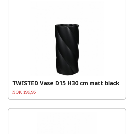
TWISTED Vase D15 H30 cm matt black
Pris
NOK
199,95