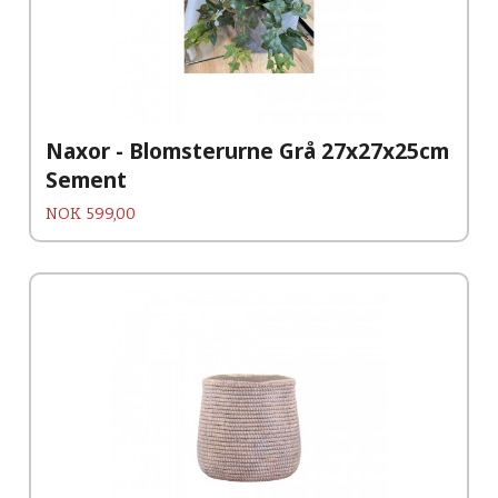
Naxor - Blomsterurne Grå 27x27x25cm
Sement
Pris
NOK
599,00