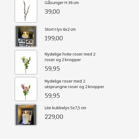
Gåsunger H 36 cm
39,00
Stort t lys 6x2 cm
199,00
Nydelige hvite roser med 2
roser og 2 knopper
59,95
Nydelige roser med 2
utsprungne roser og 2 knopper
59,95
Lite kubbelys 5x7,5 cm
229,00