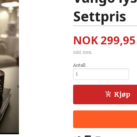
Settpris
Pris
NOK
299,95
inkl. mva.
Antall
Kjøp