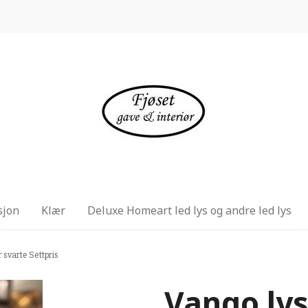
sjon
Klær
Deluxe Homeart led lys og andre led lys
 svarte Settpris
Vango lys