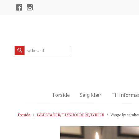
Gå
Lukk
til
innholdet
Produkter
Forside
Salg klær
Til informa
Forside
LYSESTAKER/ T LYSHOLDERE/LYKTER
Vango lysestaker