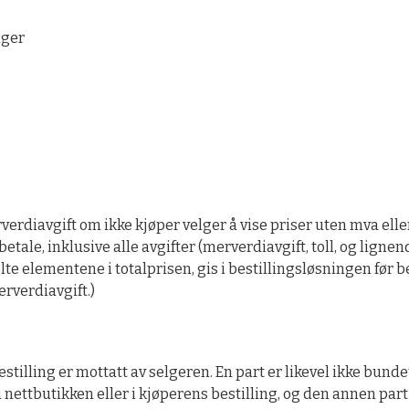
nger
verdiavgift om ikke kjøper velger å vise priser uten mva eller
ale, inklusive alle avgifter (merverdiavgift, toll, og lignend
 elementene i totalprisen, gis i bestillingsløsningen før best
erverdiavgift.)
tilling er mottatt av selgeren. En part er likevel ikke bunde
i nettbutikken eller i kjøperens bestilling, og den annen part i