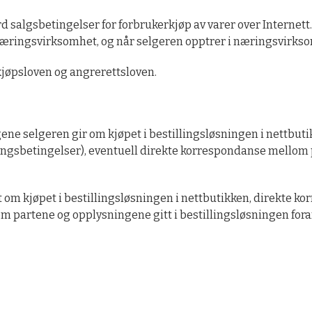
 salgsbetingelser for forbrukerkjøp av varer over Internett.
æringsvirksomhet, og når selgeren opptrer i næringsvirksom
rkjøpsloven og angrerettsloven.
ene selgeren gir om kjøpet i bestillingsløsningen i nettbu
eringsbetingelser), eventuell direkte korrespondanse mellom
om kjøpet i bestillingsløsningen i nettbutikken, direkte k
 partene og opplysningene gitt i bestillingsløsningen foran