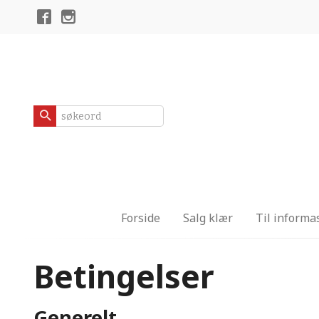
Gå
Lukk
til
innholdet
Produkter
Forside
Salg klær
Til informa
Betingelser
Generelt