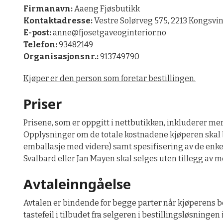
Firmanavn:
Aaeng Fjøsbutikk
Kontaktadresse:
Vestre Solørveg 575, 2213 Kongsvi
E-post:
anne@fjosetgaveoginterior.no
Telefon:
93482149
Organisasjonsnr.:
913749790
Kjøper er den person som foretar bestillingen.
Priser
Prisene, som er oppgitt i nettbutikken, inkluderer mer
Opplysninger om de totale kostnadene kjøperen skal bet
emballasje med videre) samt spesifisering av de enkelte
Svalbard eller Jan Mayen skal selges uten tillegg av m
Avtaleinngåelse
Avtalen er bindende for begge parter når kjøperens bes
tastefeil i tilbudet fra selgeren i bestillingsløsningen 