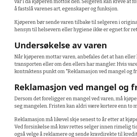
var i da kjøperen mottok den. Selgeren kan kreve at 
å fastslå varenes art, egenskaper og funksjon.
Kjøperen bør sende varen tilbake til selgeren i origin
hensyn til helsevern eller hygiene ikke er egnet for 
Undersøkelse av varen
Når kjøperen mottar varen, anbefales det at han eller
transporten eller om den ellers har mangler. Hvis var
kontraktens punkt om "Reklamasjon ved mangel og fris
Reklamasjon ved mangel og fri
Dersom det foreligger en mangel ved varen, må kjøper
seg mangelen. Fristen kan aldri være kortere enn to
Reklamasjon må likevel skje senest to år etter at kjøp
Ved forsinkelse må krav rettes selger innen rimelig ti
også velge å reklamere og sende kravdirekte til kreditt