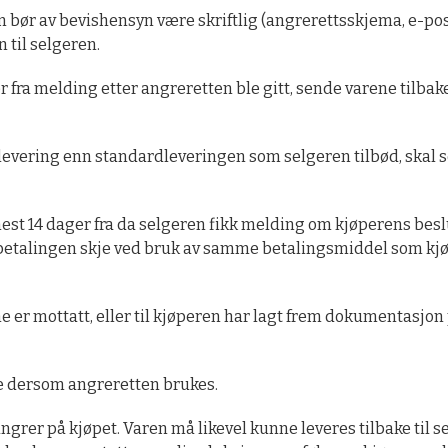
n bør av bevishensyn være skriftlig (angrerettsskjema, e-post
 til selgeren.
 fra melding etter angreretten ble gitt, sende varene tilbak
levering enn standardleveringen som selgeren tilbød, skal s
nest 14 dager fra da selgeren fikk melding om kjøperens be
kebetalingen skje ved bruk av samme betalingsmiddel som kjø
e er mottatt, eller til kjøperen har lagt frem dokumentasjon p
e dersom angreretten brukes.
ngrer på kjøpet. Varen må likevel kunne leveres tilbake ti