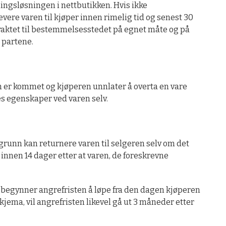
llingsløsningen i nettbutikken. Hvis ikke
vere varen til kjøper innen rimelig tid og senest 30
n fraktet til bestemmelsesstedet på egnet måte og på
 partene.
den er kommet og kjøperen unnlater å overta en vare
des egenskaper ved varen selv.
runn kan returnere varen til selgeren selv om det
innen 14 dager etter at varen, de foreskrevne
begynner angrefristen å løpe fra den dagen kjøperen
jema, vil angrefristen likevel gå ut 3 måneder etter