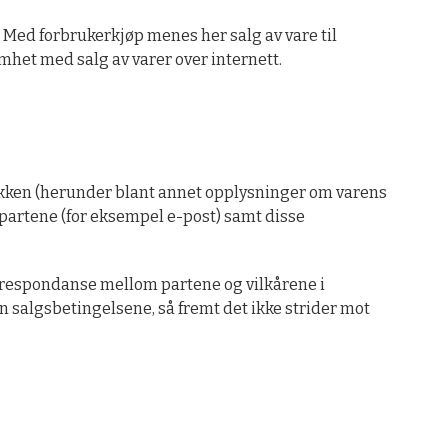
 Med forbrukerkjøp menes her salg av vare til
het med salg av varer over internett.
tikken (herunder blant annet opplysninger om varens
 partene (for eksempel e-post) samt disse
orrespondanse mellom partene og vilkårene i
 salgsbetingelsene, så fremt det ikke strider mot