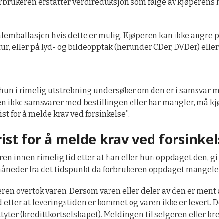
forbrukeren erstatter verdireduksjon som følge av kjøperens
alemballasjen hvis dette er mulig. Kjøperen kan ikke angre p
retur, eller på lyd- og bildeopptak (herunder CDer, DVDer) e
 hun i rimelig utstrekning undersøker om den er i samsvar m
en ikke samsvarer med bestillingen eller har mangler, må kjø
t for å melde krav ved forsinkelse”.
st for å melde krav ved forsinkel
en innen rimelig tid etter at han eller hun oppdaget den, gi
 måneder fra det tidspunkt da forbrukeren oppdaget mangele
eren overtok varen. Dersom varen eller deler av den er ment 
d etter at leveringstiden er kommet og varen ikke er levert.
yter (kredittkortselskapet). Meldingen til selgeren eller kredi