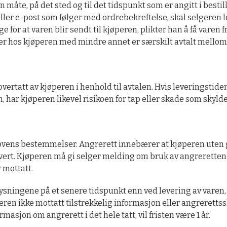
n måte, på det sted og til det tidspunkt som er angitt i besti
ler e-post som følger med ordrebekreftelse, skal selgeren le
ge for at varen blir sendt til kjøperen, plikter han å få vare
 er hos kjøperen med mindre annet er særskilt avtalt mellom
overtatt av kjøperen i henhold til avtalen. Hvis leveringsti
en, har kjøperen likevel risikoen for tap eller skade som skyl
ovens bestemmelser. Angrerett innebærer at kjøperen uten g
vert. Kjøperen må gi selger melding om bruk av angreretten 
 mottatt.
ningene på et senere tidspunkt enn ved levering av varen, 
n ikke mottatt tilstrekkelig informasjon eller angrerettssk
masjon om angrerett i det hele tatt, vil fristen være 1 år.