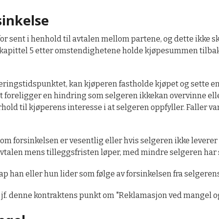
sinkelse
or sent i henhold til avtalen mellom partene, og dette ikke s
 kapittel 5 etter omstendighetene holde kjøpesummen tilbake
ringstidspunktet, kan kjøperen fastholde kjøpet og sette en r
t foreligger en hindring som selgeren ikkekan overvinne ell
orhold til kjøperens interesse i at selgeren oppfyller. Faller 
m forsinkelsen er vesentlig eller hvis selgeren ikke leverer 
vtalen mens tilleggsfristen løper, med mindre selgeren har sa
ap han eller hun lider som følge av forsinkelsen fra selgerens
jf. denne kontraktens punkt om "Reklamasjon ved mangel og fr