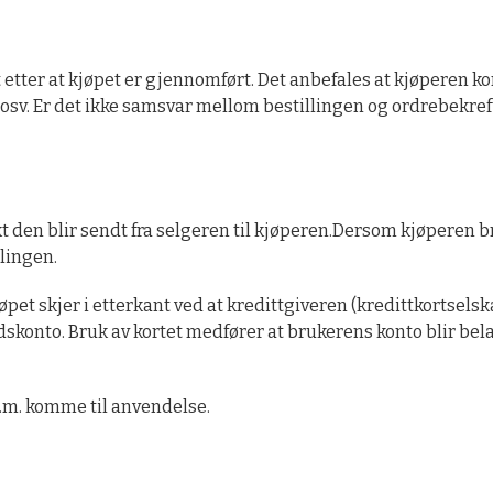
etter at kjøpet er gjennomført. Det anbefales at kjøperen k
s osv. Er det ikke samsvar mellom bestillingen og ordrebekref
t den blir sendt fra selgeren til kjøperen.Dersom kjøperen br
lingen.
kjøpet skjer i etterkant ved at kredittgiveren (kredittkortsel
ddskonto. Bruk av kortet medfører at brukerens konto blir bel
m.m. komme til anvendelse.