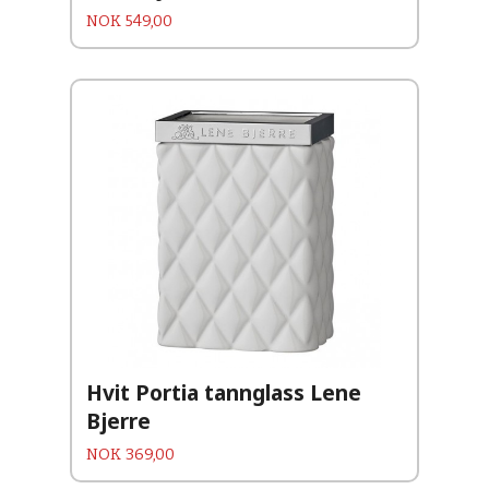
Pris
NOK
549,00
Hvit Portia tannglass Lene
Bjerre
Pris
NOK
369,00