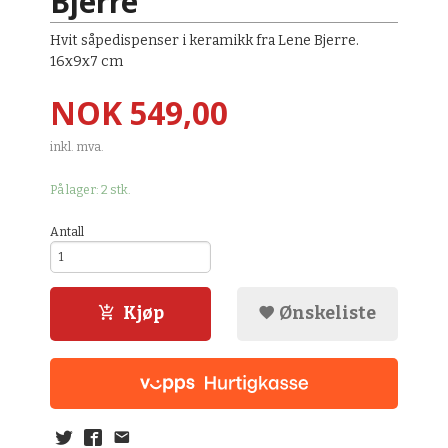
Bjerre
Hvit såpedispenser i keramikk fra Lene Bjerre.
16x9x7 cm
Pris
NOK
549,00
inkl. mva.
På lager: 2 stk.
Antall
Kjøp
Ønskeliste