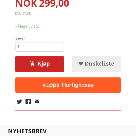
Pris
NOK
299,00
inkl. mva.
På lager: 2 stk.
Antall
Kjøp
Ønskeliste
NYHETSBREV