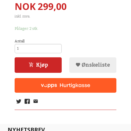
Pris
NOK
299,00
inkl. mva.
På lager: 2 stk.
Antall
Kjøp
Ønskeliste
NYHETSBREV