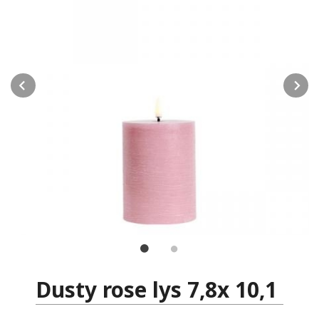
Prev
N
Dusty rose lys 7,8x 10,1