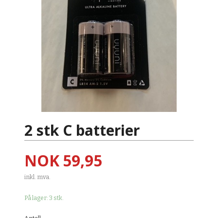
2 stk C batterier
Pris
NOK
59,95
inkl. mva.
På lager: 3 stk.