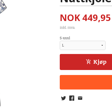
Pris
NOK
449,95
inkl. mva.
S-xxxl
Kjøp