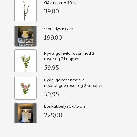
Gåsunger H 36 cm
39,00
Stort t lys 6x2 cm
199,00
Nydelige hvite roser med 2
roser og 2 knopper
59,95
Nydelige roser med 2
utsprungne roser og 2 knopper
59,95
Lite kubbelys 5x7,5 cm
229,00