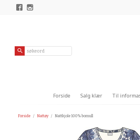
Gå
Lukk
til
innholdet
Produkter
Forside
Salg klær
Til informa
Forside
Nattøy
Nattkjole 100% bomull