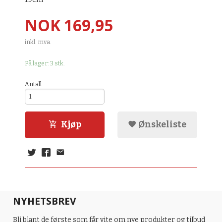
Pris
NOK
169,95
inkl. mva.
På lager: 3 stk.
Antall
Kjøp
Ønskeliste
NYHETSBREV
Bli blant de første som får vite om nye produkter og tilbud