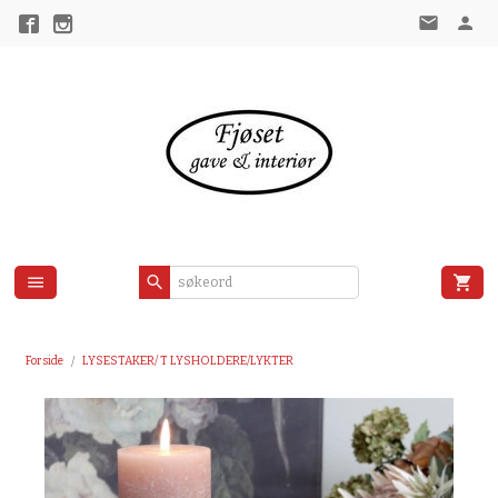
Gå
til
innholdet
Forside
LYSESTAKER/ T LYSHOLDERE/LYKTER