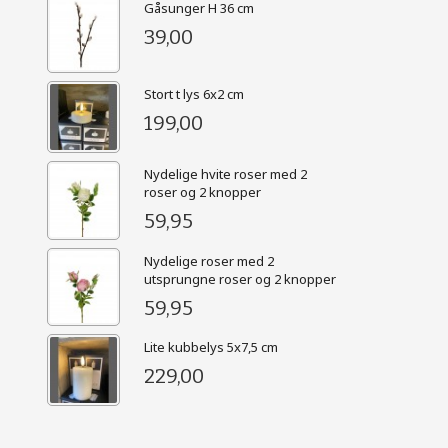
Gåsunger H 36 cm
39,00
Stort t lys 6x2 cm
199,00
Nydelige hvite roser med 2
roser og 2 knopper
59,95
Nydelige roser med 2
utsprungne roser og 2 knopper
59,95
Lite kubbelys 5x7,5 cm
229,00