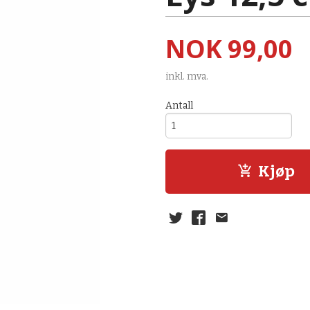
Pris
NOK
99,00
inkl. mva.
Antall
Kjøp