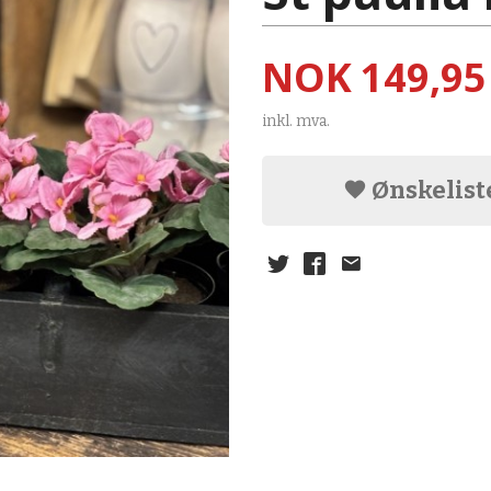
Pris
NOK
149,95
inkl. mva.
Ønskelist