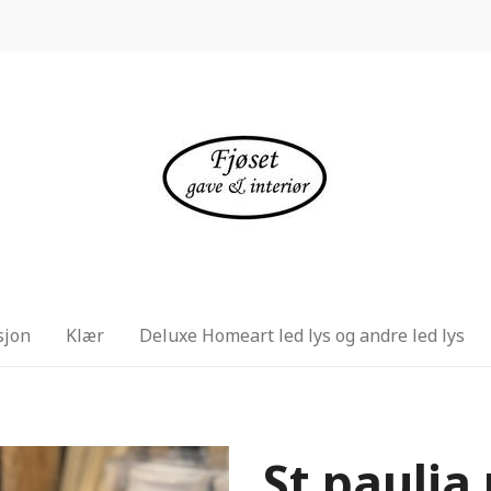
sjon
Klær
Deluxe Homeart led lys og andre led lys
St paulia