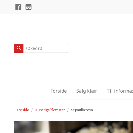
Gå
Lukk
til
innholdet
Produkter
Forside
Salg klær
Til informa
Forside
Kunstige blomster
St paulia rosa