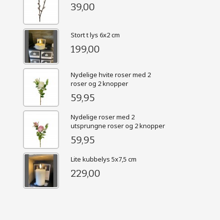
39,00
Stort t lys 6x2 cm
199,00
Nydelige hvite roser med 2
roser og 2 knopper
59,95
Nydelige roser med 2
utsprungne roser og 2 knopper
59,95
Lite kubbelys 5x7,5 cm
229,00