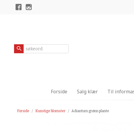
Gå
Lukk
til
innholdet
Produkter
Forside
Salg klær
Til informa
Forside
Kunstige blomster
Adiantum grønn plante