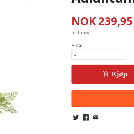
Pris
NOK
239,95
inkl. mva.
Antall
Kjøp