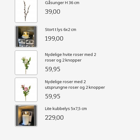
Gåsunger H 36 cm
39,00
Stort t lys 6x2 cm
199,00
Nydelige hvite roser med 2
roser og 2 knopper
59,95
Nydelige roser med 2
utsprungne roser og 2 knopper
59,95
Lite kubbelys 5x7,5 cm
229,00