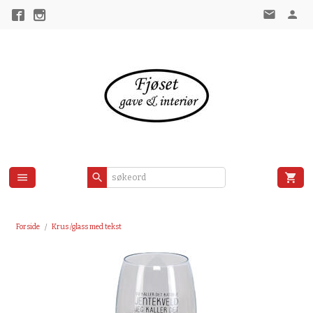
Gå
til
innholdet
Forside
Krus /glass med tekst