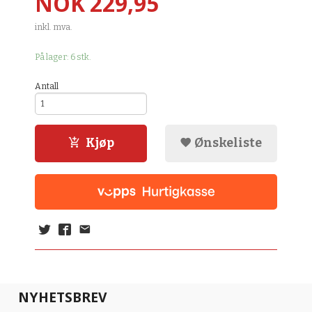
Pris
NOK
229,95
inkl. mva.
På lager: 6 stk.
Antall
Kjøp
Ønskeliste
NYHETSBREV