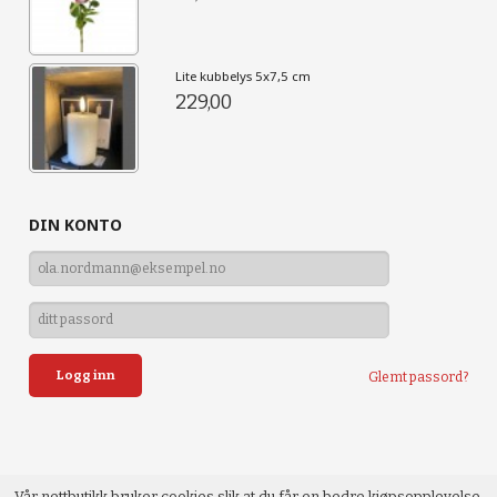
Lite kubbelys 5x7,5 cm
229,00
DIN KONTO
Glemt passord?
Vår nettbutikk bruker cookies slik at du får en bedre kjøpsopplevelse