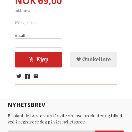
Pris
NOK
69,00
inkl. mva.
På lager: 3 stk.
Antall
Kjøp
Ønskeliste
NYHETSBREV
Bli blant de første som får vite om nye produkter og tilbud
ved å registrere deg på vårt nyhetsbrev.