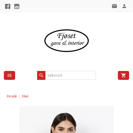
Gå
til
innholdet
Forside
Klær