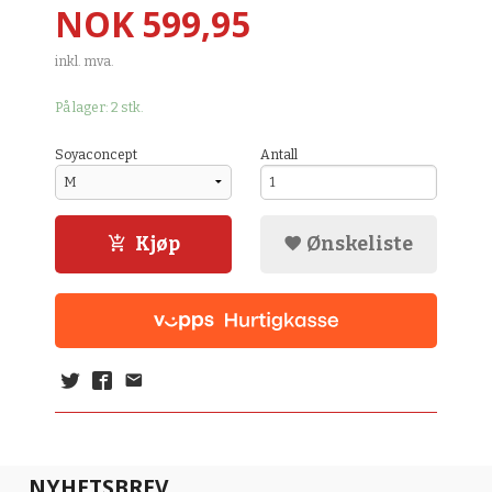
Pris
NOK
599,95
inkl. mva.
På lager: 2 stk.
Soyaconcept
Antall
Kjøp
Ønskeliste
NYHETSBREV