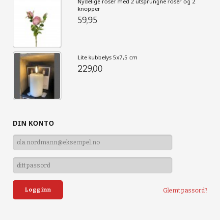
Nydelige roser med 2 utsprungne roser og 2
knopper
59,95
Lite kubbelys 5x7,5 cm
229,00
DIN KONTO
Glemt passord?