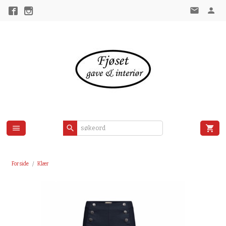
Gå
til
innholdet
Forside
Klær