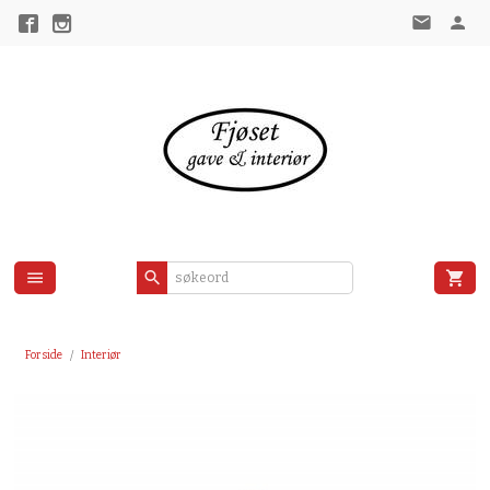
Gå
til
innholdet
Forside
Interiør