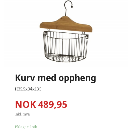
Kurv med oppheng
H35,5x34x13,5
Pris
NOK
489,95
inkl. mva.
På lager: 1 stk.