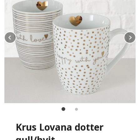
Prev
N
Krus Lovana dotter
gull/hvit