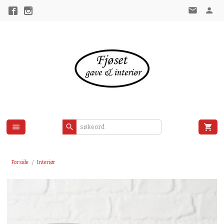
Gå
til
innholdet
Forside
Interiør