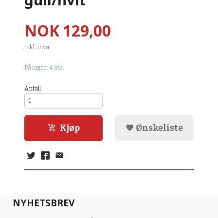
Pris
NOK
129,00
inkl. mva.
På lager: 4 stk.
Antall
Kjøp
Ønskeliste
NYHETSBREV