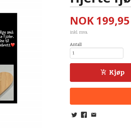
Pris
NOK
199,95
inkl. mva.
Antall
Kjøp