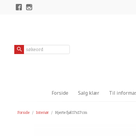
Gå
Lukk
til
innholdet
Produkter
Forside
Salg klær
Til informa
Forside
Interiør
Hjerte fjøl 17x17cm