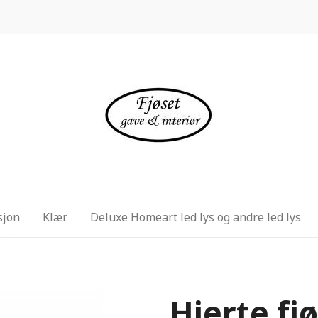
sjon
Klær
Deluxe Homeart led lys og andre led lys
Hjerte fj