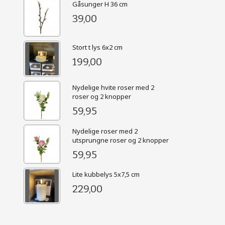
Gåsunger H 36 cm
39,00
Stort t lys 6x2 cm
199,00
Nydelige hvite roser med 2
roser og 2 knopper
59,95
Nydelige roser med 2
utsprungne roser og 2 knopper
59,95
Lite kubbelys 5x7,5 cm
229,00