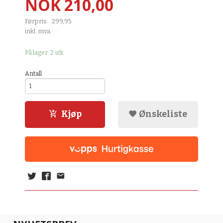
Tilbud
NOK
210,00
Førpris:
299,95
Rabatt
inkl. mva.
På lager: 2 stk.
Antall
Kjøp
Ønskeliste