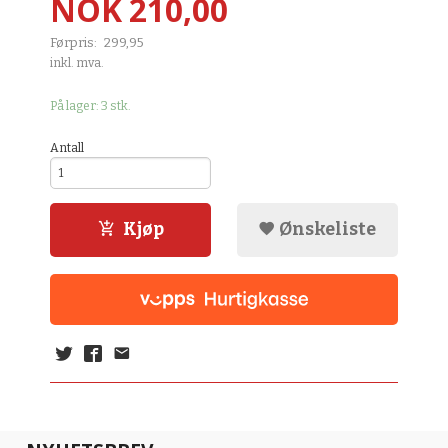
Tilbud
NOK
210,00
Førpris:
299,95
Rabatt
inkl. mva.
På lager: 3 stk.
Antall
Kjøp
Ønskeliste