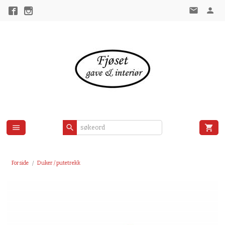
Gå
til
innholdet
Forside
Duker / putetrekk