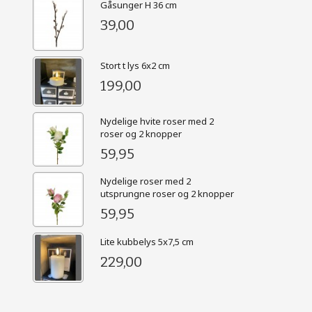
Gåsunger H 36 cm
39,00
Stort t lys 6x2 cm
199,00
Nydelige hvite roser med 2
roser og 2 knopper
59,95
Nydelige roser med 2
utsprungne roser og 2 knopper
59,95
Lite kubbelys 5x7,5 cm
229,00