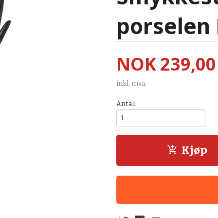
porselen
Pris
NOK
239,00
inkl. mva.
Antall
Kjøp