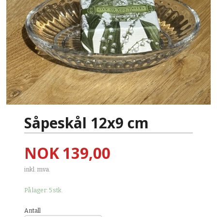
Såpeskål 12x9 cm
Pris
NOK
139,00
inkl. mva.
På lager: 5 stk.
Antall