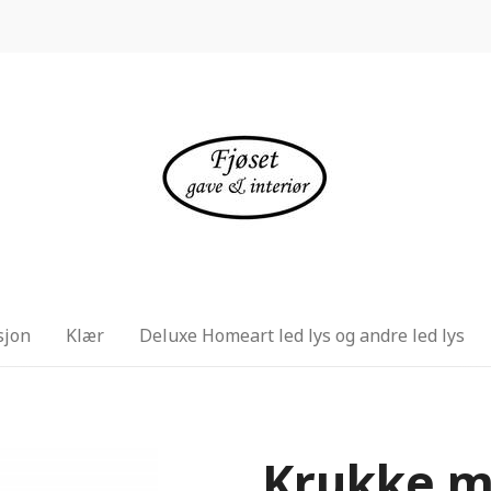
sjon
Klær
Deluxe Homeart led lys og andre led lys
Krukke m