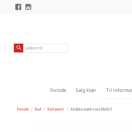
Gå
Lukk
til
innholdet
Produkter
Forside
Salg klær
Til informa
Forside
Bad
Bad annet.
Krukke mørk rosa 18x10,5