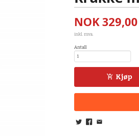
Pris
NOK
329,00
inkl. mva.
Antall
Kjøp