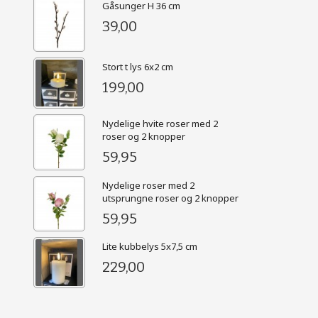
Gåsunger H 36 cm
39,00
Stort t lys 6x2 cm
199,00
Nydelige hvite roser med 2
roser og 2 knopper
59,95
Nydelige roser med 2
utsprungne roser og 2 knopper
59,95
Lite kubbelys 5x7,5 cm
229,00